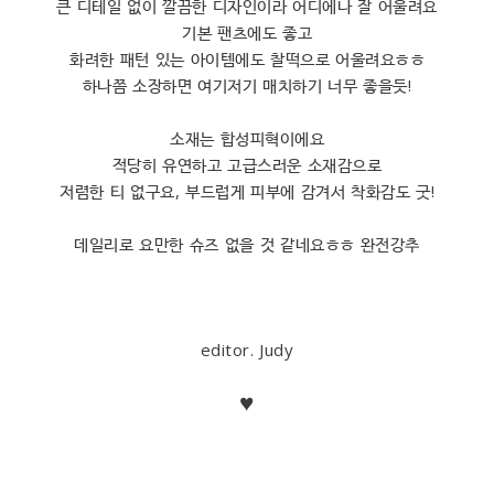
큰 디테일 없이 깔끔한 디자인이라 어디에나 잘 어울려요
기본 팬츠에도 좋고
화려한 패턴 있는 아이템에도 찰떡으로 어울려요ㅎㅎ
하나쯤 소장하면 여기저기 매치하기 너무 좋을듯!
소재는 합성피혁이에요
적당히 유연하고 고급스러운 소재감으로
저렴한 티 없구요, 부드럽게 피부에 감겨서 착화감도 굿!
데일리로 요만한 슈즈 없을 것 같네요ㅎㅎ 완전강추
editor. Judy
♥