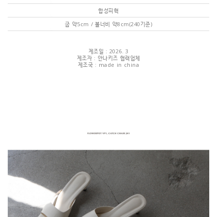
합성피혁
굽 약5cm / 볼너비 약8cm(240기준)
제조일 : 2026. 3
제조자 : 안나키즈 협력업체
제조국 : made in china