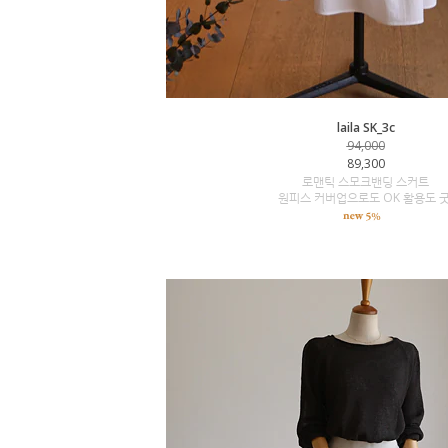
laila SK_3c
94,000
89,300
로맨틱 스모크밴딩 스커트
원피스 커버업으로도 OK 활용도 굿