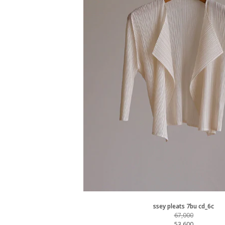
banyan mule SD_2c
42,000
보자마자 반했던 라탄 무드 샌들
세련된 배색에 착화감까지 만족♡