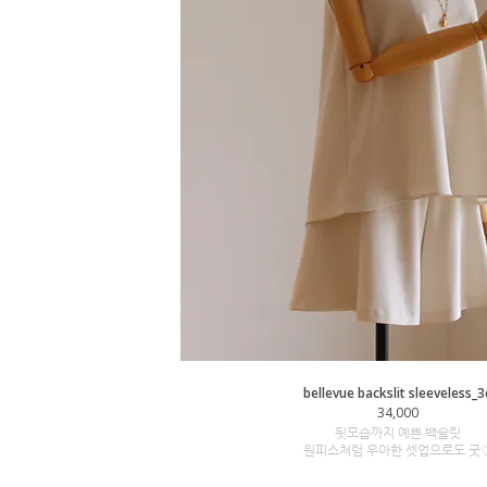
bellevue backslit sleeveless_3
34,000
뒷모습까지 예쁜 백슬릿
원피스처럼 우아한 셋업으로도 굿