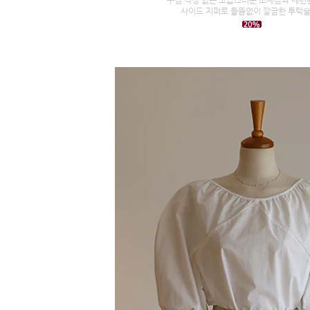
사이드 지퍼로 들뜸없이 깔끔한 투턱