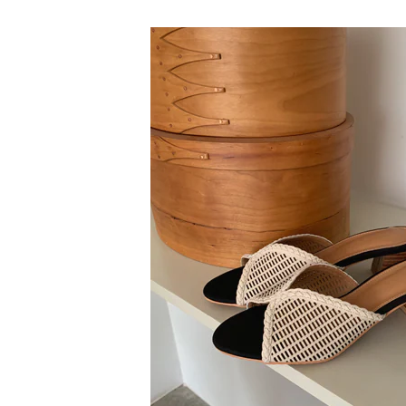
n. clear
36,000
맑고 시원한 백수정&글라스 비즈
클로징까지 예쁜 포인트 네크리스