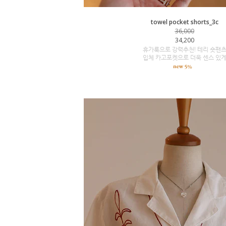
towel pocket shorts_3c
36,000
34,200
휴가룩으로 강력추천! 테리 숏팬
입체 카고포켓으로 더욱 센스 있