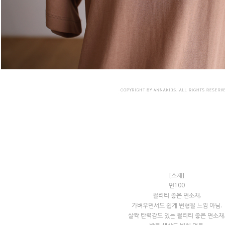
[소재]
면100
퀄리티 좋은 면소재.
가벼우면서도 쉽게 변형될 느낌 아님.
살짝 탄력감도 있는 퀄리티 좋은 면소재