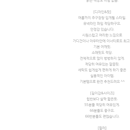
밝은 색상도 비침 없음.
[디자인&핏]
여름까지 주구장창 입게될 스타일.
유넥라인 파임 적당하구요.
안정감 있습니다.
시원스럽고 여리한 느낌으로
가디건이나 아우터안에 이너티로도 최고!
기본 어깨핏.
소매핏도 적당.
전체적으로 많이 벙벙하지 않게.
적당히 여유있는 깔끔핏.
세탁도 쉽게쉽게 편하게 하기 좋은
실용적인 아이템.
기본템으로 완전 추천드려요 ^^
[길이감&사이즈]
힙반보다 살짝 짧은듯.
55분들 적당히 여유있게.
66분들도 좋구요.
66반분들도 괜찮습니다.
[컬러]