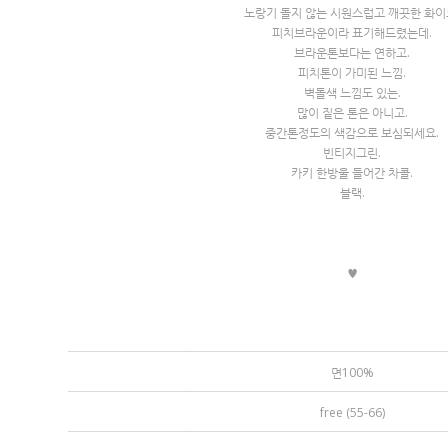
노랑기 돌지 않는 시원스럽고 깨끗한 화이
피치브라운이라 표기해드렸는데.
브라운톤보다는 연하고.
피치톤이 가미된 느낌.
벽돌색 느낌도 있는.
많이 짙은 톤은 아니고.
중간톤정도의 색감으로 보심되세요.
빈티지그린.
카키 한방울 들어간 차콜.
블랙.
♥
면100%
free (55-66)