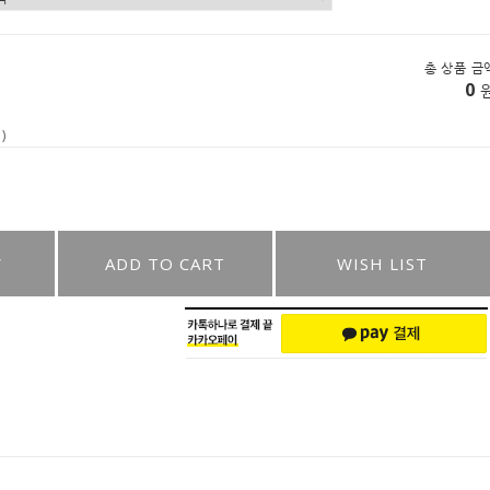
총 상품 금
0
)
W
ADD TO CART
WISH LIST