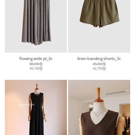
flowing wide pt_3c
linen banding shorts_3c
58,000원
45,000원
55,100원
42,700원