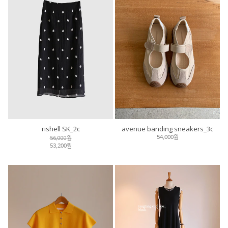
rishell SK_2c
avenue banding sneakers_3c
56,000원
54,000원
53,200원