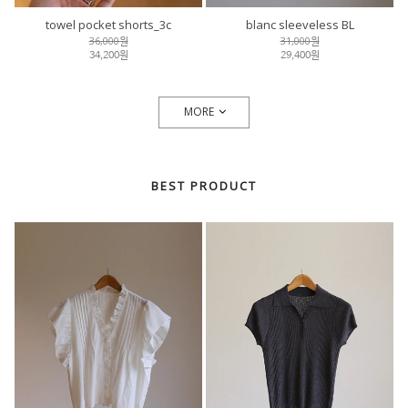
towel pocket shorts_3c
blanc sleeveless BL
36,000원
31,000원
34,200원
29,400원
MORE
BEST PRODUCT