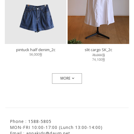
pintuck half denim_2c
slit cargo SK_2c
78,000원
56,000원
74,100원
MORE
Phone :
1588-5805
MON-FRI 10:00-17:00 (Lunch 13:00-14:00)
Email : annakids@daum.net