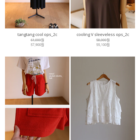
tangtang cool ops_2c
cooling V sleeveless ops_2c
61,000원
58,000원
57,900원
55,100원