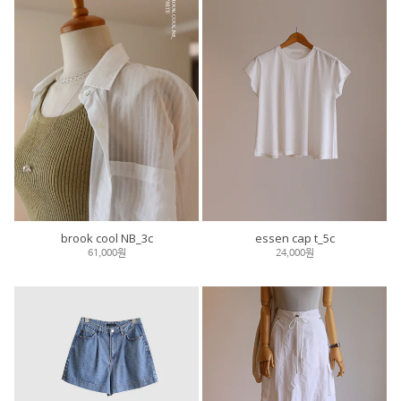
brook cool NB_3c
essen cap t_5c
61,000원
24,000원