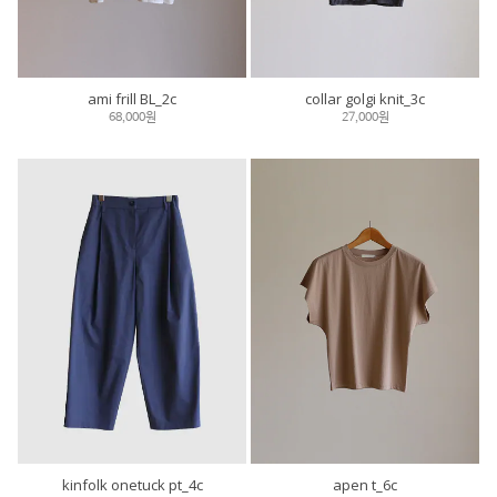
ami frill BL_2c
collar golgi knit_3c
68,000원
27,000원
kinfolk onetuck pt_4c
apen t_6c