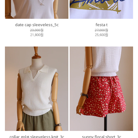
date cap sleeveless_5c
festa t
23,000원
27,000원
21,800원
25,600원
collar golgi sleeveless knit_3c
sunny floral short_3c