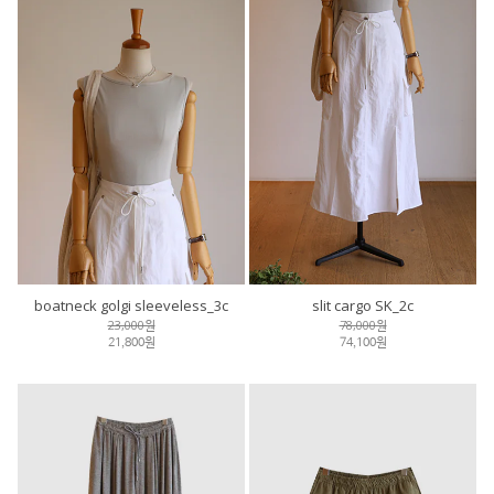
boatneck golgi sleeveless_3c
slit cargo SK_2c
23,000원
78,000원
21,800원
74,100원