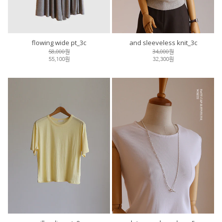
flowing wide pt_3c
and sleeveless knit_3c
58,000원
34,000원
55,100원
32,300원