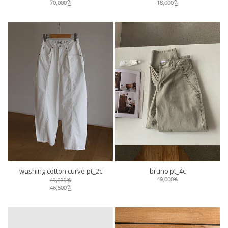
70,000원
18,000원
washing cotton curve pt_2c
bruno pt_4c
49,000원
49,000원
46,500원