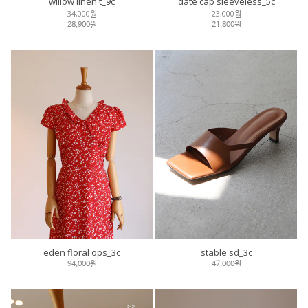
willow linen t_9c
date cap sleeveless_5c
34,000원
23,000원
28,900원
21,800원
eden floral ops_3c
stable sd_3c
94,000원
47,000원