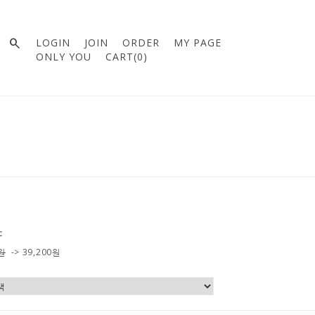

LOGIN
JOIN
ORDER
MY PAGE
ONLY YOU
CART(
0
)
c
0원
->
39,200
원