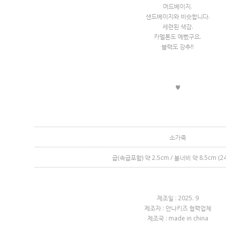
머드베이지.
샌드베이지와 비슷합니다.
세련된 색감.
카멜톤도 예뻤구요.
블랙도 강추!!
♥
소가죽
굽(속굽포함) 약 2.5cm / 볼너비 약 8.5cm (2
제조일 : 2025. 9
제조자 : 안나키즈 협력업체
제조국 : made in china