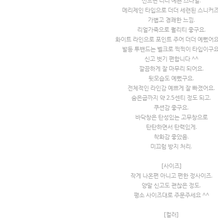
신으면 더더 예쁜 스타일.
메리제인 타입으로 더더 세련된 스니커즈
가볍고 경쾌한 느낌.
리얼가죽으로 퀄리티 좋구요.
화이트 라인으로 포인트 주어 더더 예뻤어요
발등 투밴드는 벨크로 찍찍이 타입이구요
신고 벗기 편합니다 ^^
깔끔하게 잘 마무리 되어요.
뒷모습도 예뻤구요.
전체적인 라인감 예쁘게 잘 빠졌어요.
숨은굽까지 약 2.5센티 정도 되고.
쿠션감 좋구요.
바닥창은 탄성있는 고무창으로
탄탄하면서 탄력있게.
착화감 좋았음.
미끄럼 방지 처리.
[사이즈]
작게 나온편 아니고 편한 정사이즈.
양말 신고도 괜찮은 정도.
평소 사이즈대로 주문주세요 ^^
[컬러]