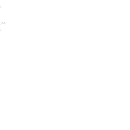
.
 ^^
.