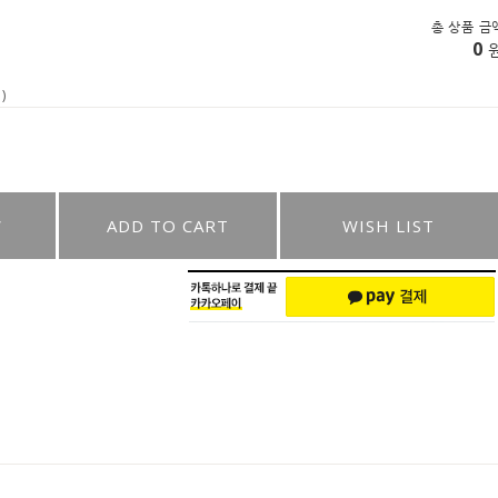
총 상품 금
0
)
W
ADD TO CART
WISH LIST