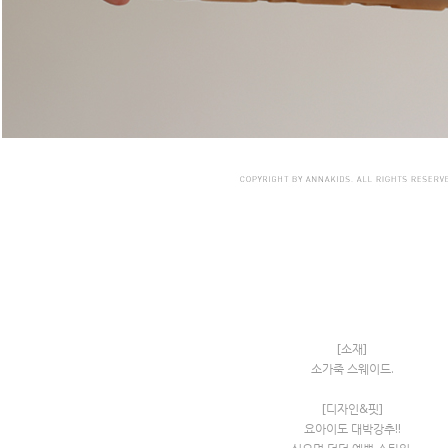
[소재]
소가죽 스웨이드.
[디자인&핏]
요아이도 대박강추!!