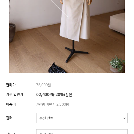
판매가
78,000원
62,400
원
20%
기간 할인가
(-
) 할인
배송비
7만원 미만시 2,500원
컬러