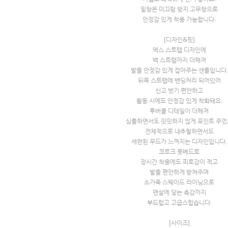
밑창은 미끄럼 방지 고무창으로
안정감 있게 착용 가능합니다.
[디자인&핏]
엑스 스트랩 디자인에
백 스트랩까지 더해져
발을 안정감 있게 잡아주는 샌들입니다.
뒤쪽 스트랩에 밴딩처리 되어있어
신고 벗기 편안하고
활동 시에도 안정감 있게 착화돼요.
투버클 디테일이 더해져
심플하면서도 밋밋하지 않게 포인트 주었
전체적으로 내추럴하면서도
세련된 무드가 느껴지는 디자인입니다.
코르크 풋베드로
장시간 착용에도 피로감이 적고
발을 편안하게 받쳐주며
소가죽 스웨이드 라이닝으로
맨살에 닿는 촉감까지
부드럽고 고급스럽습니다.
[사이즈]