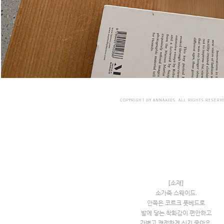
[소재]
소가죽 스웨이드.
안쪽은 코르크 풋베드로
발에 닿는 착화감이 편안하고
가볍고 쾌적하게 신기 좋아요.