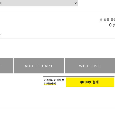
총 상품 금
0
)
W
ADD TO CART
WISH LIST