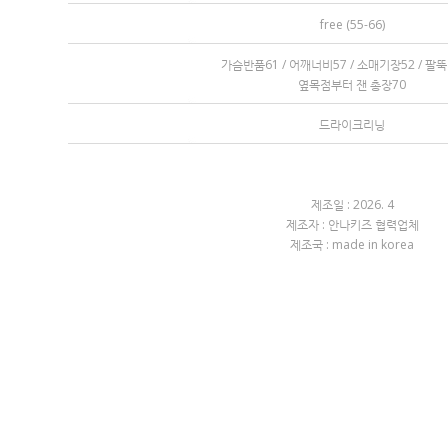
free (55-66)
가슴반품61 / 어깨너비57 / 소매기장52 / 팔
옆목점부터 잰 총장70
드라이크리닝
제조일 : 2026. 4
제조자 : 안나키즈 협력업체
제조국 : made in korea