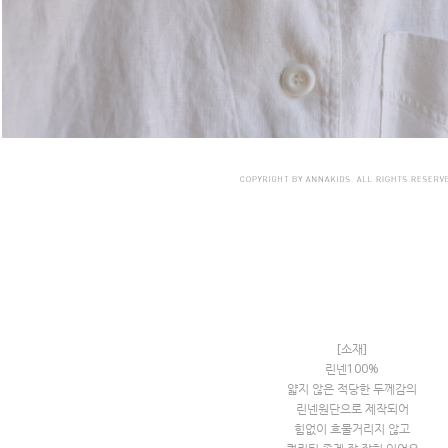
[소재]
린넨100%
얇지 않은 적당한 두께감의
린넨원단으로 제작되어
힘없이 흐물거리지 않고