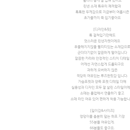
퀄리티 좋게 잘 잡혀 있어요
린넨 소재 특유의 쾌적함과
톡톡한 두께감으로 지금부터 여름시즌
초가을까지 쭉 입기좋아요
[디자인&핏]
툭 걸쳐입기만해도
멋스러운 린넨자켓이에요
후줄해지지않을 퀄리티있는 소재감으
군더더기없이 깔끔하게 떨어집니다
깔끔한 카라와 안정적인 스티치 디테일
어깨선 자연스럽게 드롭되구요
과하게 오버하지 않은
적당히 여유있는 루즈한핏감 입니다.
가슴포켓과 양쪽 포켓 디테일 더해
실용성과 디자인 모두 잘 살린 스타일이
소매는 롤업해서 연출하기 좋고
소매 라인 여유 있어 편하게 착용 가능합니
[길이감&사이즈]
엉덩이를 충분히 덮는 하프 기장
55분들 여유있게.
66분들도 좋구요.