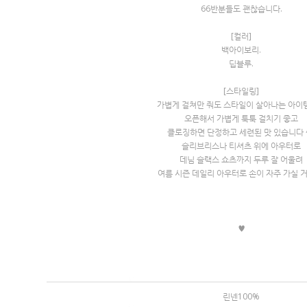
66반분들도 괜찮습니다.
[컬러]
백아이보리.
딥블루.
[스타일링]
가볍게 걸쳐만 줘도 스타일이 살아나는 아이
오픈해서 가볍게 툭툭 걸치기 좋고
클로징하면 단정하고 세련된 맛 있습니다 
슬리브리스나 티셔츠 위에 아우터로
데님 슬랙스 쇼츠까지 두루 잘 어울려
여름 시즌 데일리 아우터로 손이 자주 가실 거
♥
린넨100%