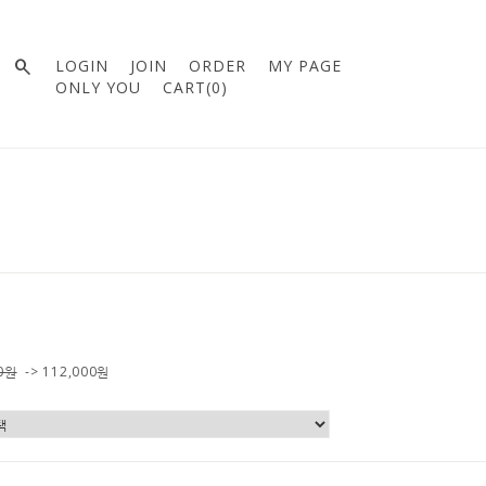

LOGIN
JOIN
ORDER
MY PAGE
ONLY YOU
CART(
0
)
00원
->
112,000
원