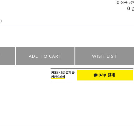
총 상품 금
0
)
W
ADD TO CART
WISH LIST