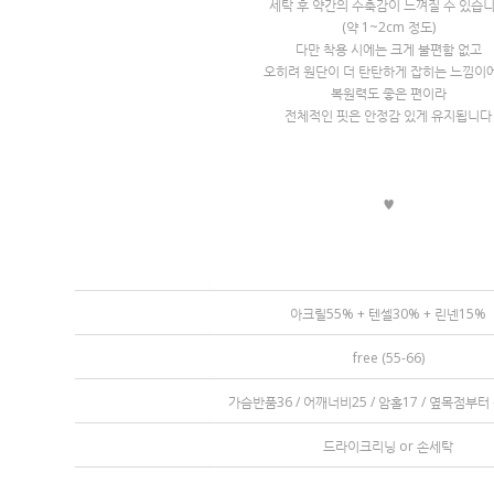
세탁 후 약간의 수축감이 느껴질 수 있습
(약 1~2cm 정도)
다만 착용 시에는 크게 불편함 없고
오히려 원단이 더 탄탄하게 잡히는 느낌이에
복원력도 좋은 편이라
전체적인 핏은 안정감 있게 유지됩니다
♥
아크릴55% + 텐셀30% + 린넨15%
free (55-66)
가슴반품36 / 어깨너비25 / 암홀17 / 옆목점부터
드라이크리닝 or 손세탁