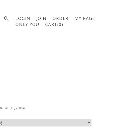

LOGIN
JOIN
ORDER
MY PAGE
ONLY YOU
CART(
0
)
0원
->
31,200
원