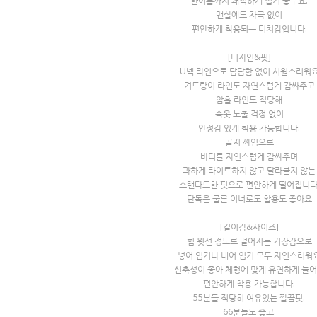
한여름까지 쾌적하게 입기 좋구요.
맨살에도 자극 없이
편안하게 착용되는 터치감입니다.
[디자인&핏]
U넥 라인으로 답답함 없이 시원스러워
겨드랑이 라인도 자연스럽게 감싸주고
암홀 라인도 적당해
속옷 노출 걱정 없이
안정감 있게 착용 가능합니다.
골지 짜임으로
바디를 자연스럽게 감싸주며
과하게 타이트하지 않고 달라붙지 않는
스탠다드한 핏으로 편안하게 떨어집니다
단독은 물론 이너로도 활용도 좋아요
[길이감&사이즈]
힙 윗선 정도로 떨어지는 기장감으로
넣어 입거나 내어 입기 모두 자연스러워
신축성이 좋아 체형에 맞게 유연하게 늘
편안하게 착용 가능합니다.
55분들 적당히 여유있는 깔끔핏.
66분들도 좋고.