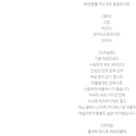
66반분들 어느정도 슬림핏으로.
[컬러]
그린.
버건디.
네이비스트라이프.
네이비.
[스타일링]
기본 라운드보다
시원하게 파인 넥라인이
안정감 있게 잡혀 있어
부담 없이 입기 좋고요.
여름철에는 단독으로
시원하게 착용하시기 좋습니다.
아우터 셔츠 가디건 안에
이너로 매치하기에도 좋고
데님 슬랙스 스커트 어디에나 잘 어울려
데일리하게 활용도 높은 아이템입니다.
[세탁법]
물세탁 테스트 해보았을때