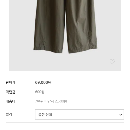
69,000
원
판매가
적립금
600원
배송비
7만원 미만시 2,500원
컬러