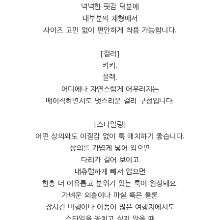
넉넉한 핏감 덕분에
대부분의 체형에서
사이즈 고민 없이 편안하게 착용 가능합니다.
[컬러]
카키.
블랙.
어디에나 자연스럽게 어우러지는
베이직하면서도 멋스러운 컬러 구성입니다.
[스타일링]
어떤 상의와도 이질감 없이 툭 매치하기 좋습니다.
상의를 가볍게 넣어 입으면
다리가 길어 보이고
내츄럴하게 빼서 입으면
한층 더 여유롭고 분위기 있는 룩이 완성돼요.
가벼운 외출이나 마실 룩은 물론
장시간 비행이나 이동이 많은 여행지에서도
스타일을 놓치고 싶지 않을 때