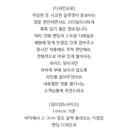
[디자인&핏]
무심한 듯 시크한 실루엣이 돋보이는
정말 편안하면서도 스타일리시하게
툭툭 입기 좋은 팬츠입니다.
허리 전체 밴딩과 스트링 디테일로
체형에 맞게 안정감 있게 잡아주고
장시간 착용에도 무척 편안해요.
전체적으로 여유 있게 떨어지는
와이드 핏이지만
과하게 부해 보이지 않도록
라인을 잡아주었어요
내츄럴한 멋을 즐기시는
고객님들께 추천드려요
[길이감&사이즈]
164cm 기준
바닥에서 2~3cm 정도 살짝 올라오는 기장감
밴딩 디자인과