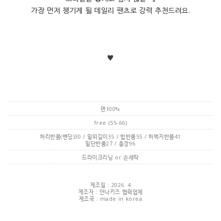
가장 먼저 챙기게 될 데일리 팬츠로 강력 추천드려요.
♥
면100%
free (55-66)
허리반품(밴딩)30 / 밑위길이35 / 힙반품55 / 허벅지반품41
밑단반품27 / 총장96
드라이크리닝 or 손세탁
제조일 : 2026. 4
제조자 : 안나키즈 협력업체
제조국 : made in korea