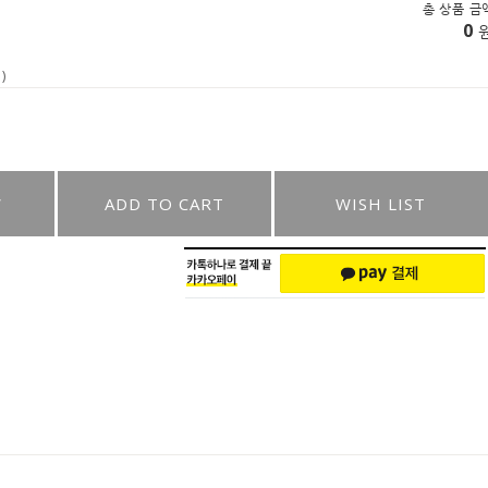
총 상품 금
0
)
W
ADD TO CART
WISH LIST