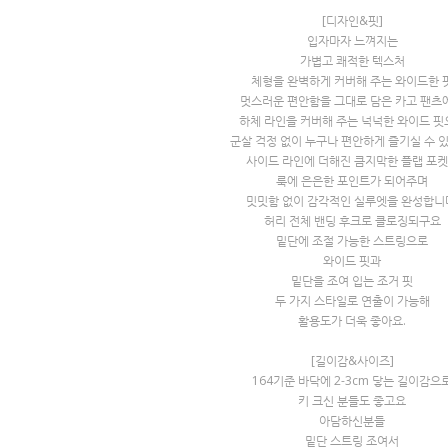
[디자인&핏]
입자마자 느껴지는
가볍고 쾌적한 텍스처
체형을 완벽하게 커버해 주는 와이드한 
멋스러운 편안함을 그대로 담은 카고 팬츠
하체 라인을 커버해 주는 넉넉한 와이드 핏
군살 걱정 없이 누구나 편안하게 즐기실 수 있
사이드 라인에 더해진 큼지막한 플랩 포
룩에 은은한 포인트가 되어주며
밋밋함 없이 감각적인 실루엣을 완성합니
허리 전체 밴딩 후크로 클로징되구요
밑단에 조절 가능한 스트링으로
와이드 핏과
밑단을 조여 입는 조거 핏
두 가지 스타일로 연출이 가능해
활용도가 더욱 좋아요.
[길이감&사이즈]
164기준 바닥에 2-3cm 닿는 길이감으
키 크신 분들도 좋고요
아담하신분들
밑단 스트링 조여서