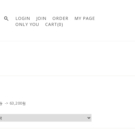

LOGIN
JOIN
ORDER
MY PAGE
ONLY YOU
CART(
0
)
0원
->
63,200
원