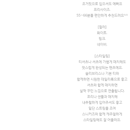
조거핏으로 입으셔도 예뻐요
프리사이즈.
55~66분들 편안하게 추천드려요^^
[컬러]
화이트.
핑크.
네이비.
[스타일링]
티셔츠나 셔츠에 가볍게 매치해도
멋스럽게 완성되는 팬츠예요.
슬리브리스나 기본 티와
함께하면 시원한 데일리룩으로 좋고
셔츠와 함께 매치하면
살짝 꾸민 느낌으로 연출됩니다.
쪼리나 샌들과 매치해
내추럴하게 입어주셔도 좋고
밑단 스트링을 조여
스니커즈와 함께 캐주얼하게
스타일링해도 잘 어울려요.