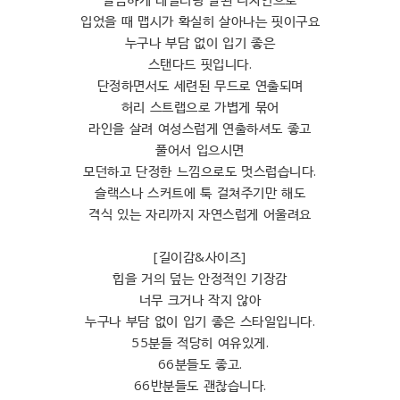
입었을 때 맵시가 확실히 살아나는 핏이구요
누구나 부담 없이 입기 좋은
스탠다드 핏입니다.
단정하면서도 세련된 무드로 연출되며
허리 스트랩으로 가볍게 묶어
라인을 살려 여성스럽게 연출하셔도 좋고
풀어서 입으시면
모던하고 단정한 느낌으로도 멋스럽습니다.
슬랙스나 스커트에 툭 걸쳐주기만 해도
격식 있는 자리까지 자연스럽게 어울려요
[길이감&사이즈]
힙을 거의 덮는 안정적인 기장감
너무 크거나 작지 않아
누구나 부담 없이 입기 좋은 스타일입니다.
55분들 적당히 여유있게.
66분들도 좋고.
66반분들도 괜찮습니다.