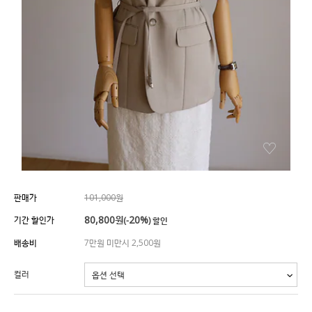
판매가
101,000원
80,800
원
20%
기간 할인가
(-
) 할인
배송비
7만원 미만시 2,500원
컬러