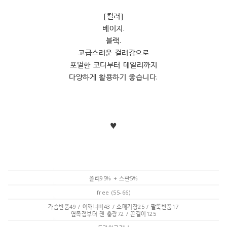
[컬러]
베이지.
블랙.
고급스러운 컬러감으로
포멀한 코디부터 데일리까지
다양하게 활용하기 좋습니다.
♥
폴리95% + 스판5%
free (55-66)
가슴반품49 / 어깨너비43 / 소매기장25 / 팔뚝반품17
옆목점부터 잰 총장72 / 끈길이125