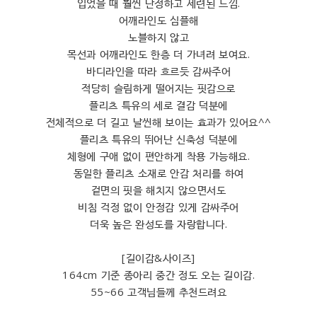
입었을 때 훨씬 단정하고 세련된 느낌.
어깨라인도 심플해
노블하지 않고
목선과 어깨라인도 한층 더 가녀려 보여요.
바디라인을 따라 흐르듯 감싸주어
적당히 슬림하게 떨어지는 핏감으로
플리츠 특유의 세로 결감 덕분에
전체적으로 더 길고 날씬해 보이는 효과가 있어요^^
플리츠 특유의 뛰어난 신축성 덕분에
체형에 구애 없이 편안하게 착용 가능해요.
동일한 플리츠 소재로 안감 처리를 하여
겉면의 핏을 해치지 않으면서도
비침 걱정 없이 안정감 있게 감싸주어
더욱 높은 완성도를 자랑합니다.
[길이감&사이즈]
164cm 기준 종아리 중간 정도 오는 길이감.
55~66 고객님들께 추천드려요