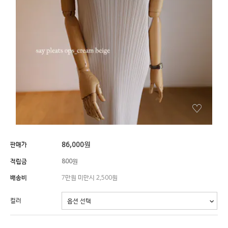
86,000
원
판매가
적립금
800원
배송비
7만원 미만시 2,500원
컬러