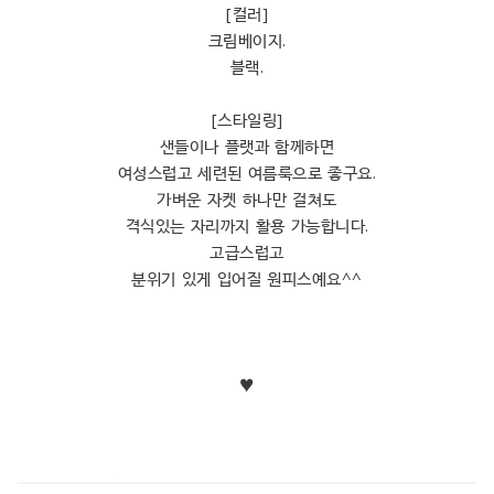
[컬러]
크림베이지.
블랙.
[스타일링]
샌들이나 플랫과 함께하면
여성스럽고 세련된 여름룩으로 좋구요.
가벼운 자켓 하나만 걸쳐도
격식있는 자리까지 활용 가능합니다.
고급스럽고
분위기 있게 입어질 원피스예요^^
♥