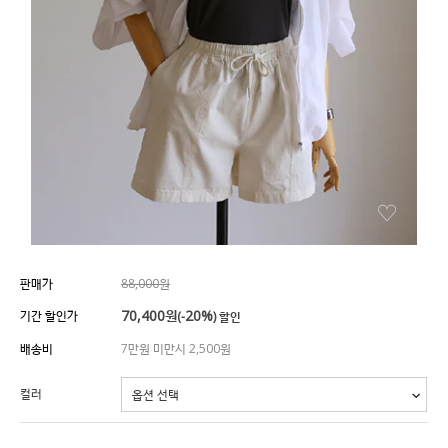
판매가
88,000원
70,400
원
20%
기간 할인가
(-
) 할인
배송비
7만원 미만시 2,500원
컬러