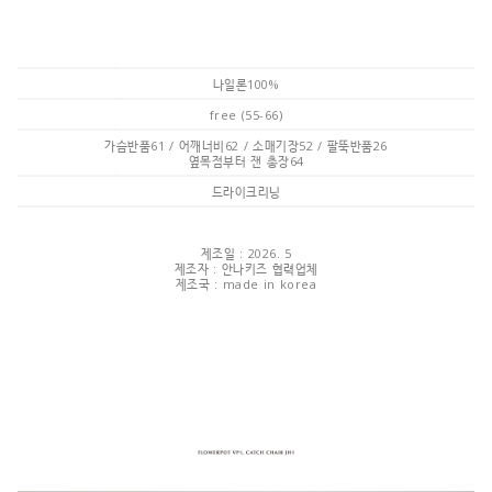
나일론100%
free (55-66)
가슴반품61 / 어깨너비62 / 소매기장52 / 팔뚝반품26
옆목점부터 잰 총장64
드라이크리닝
제조일 : 2026. 5
제조자 : 안나키즈 협력업체
제조국 : made in korea