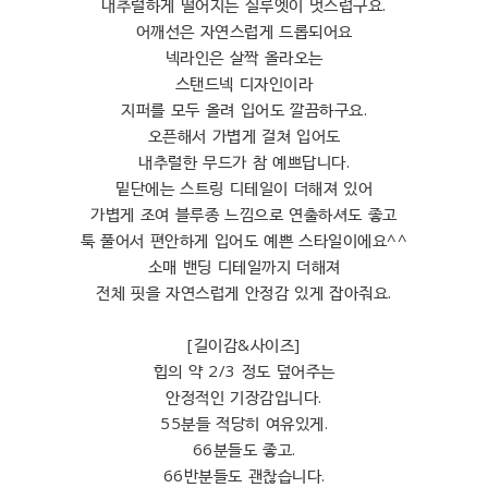
내추럴하게 떨어지는 실루엣이 멋스럽구요.
어깨선은 자연스럽게 드롭되어요
넥라인은 살짝 올라오는
스탠드넥 디자인이라
지퍼를 모두 올려 입어도 깔끔하구요.
오픈해서 가볍게 걸쳐 입어도
내추럴한 무드가 참 예쁘답니다.
밑단에는 스트링 디테일이 더해져 있어
가볍게 조여 블루종 느낌으로 연출하셔도 좋고
툭 풀어서 편안하게 입어도 예쁜 스타일이에요^^
소매 밴딩 디테일까지 더해져
전체 핏을 자연스럽게 안정감 있게 잡아줘요.
[길이감&사이즈]
힙의 약 2/3 정도 덮어주는
안정적인 기장감입니다.
55분들 적당히 여유있게.
66분들도 좋고.
66반분들도 괜찮습니다.