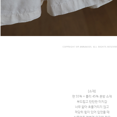
[소재]
면 55% + 폴리 45% 혼방 소재
부드럽고 탄탄한 터치감
너무 얇아 흐물거리지 않고
적당히 힘이 있어 입었을 때