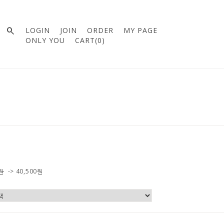

LOGIN
JOIN
ORDER
MY PAGE
ONLY YOU
CART(
0
)
0원
->
40,500
원