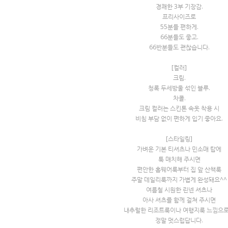
경쾌한 3부 기장감.
프리사이즈로
55분들 편하게.
66분들도 좋고.
66반분들도 괜찮습니다.
[컬러]
크림.
청록 두세방울 섞인 블루.
차콜.
크림 컬러는 스킨톤 속옷 착용 시
비침 부담 없이 편하게 입기 좋아요.
[스타일링]
가벼운 기본 티셔츠나 민소매 탑에
툭 매치해 주시면
편안한 홈웨어룩부터 집 앞 산책룩
주말 데일리룩까지 가볍게 완성돼요^^
여름철 시원한 린넨 셔츠나
아사 셔츠를 함께 걸쳐 주시면
내추럴한 리조트룩이나 여행지룩 느낌으
정말 멋스럽답니다.