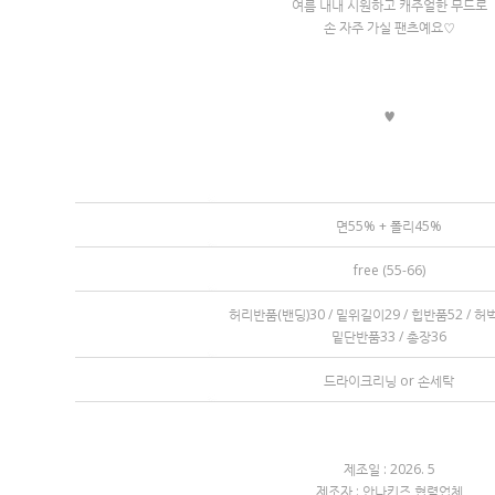
여름 내내 시원하고 캐주얼한 무드로
손 자주 가실 팬츠예요♡
♥
면55% + 폴리45%
free (55-66)
허리반품(밴딩)30 / 밑위길이29 / 힙반품52 / 
밑단반품33 / 총장36
드라이크리닝 or 손세탁
제조일 : 2026. 5
제조자 : 안나키즈 협력업체