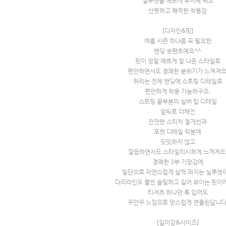
실루엣을 예쁘게 유지해 줘요
산뜻하고 쾌적한 착용감
[디자인&핏]
여름 시즌 하나쯤 꼭 필요한
밴딩 숏팬츠예요^^
핏이 정말 예쁘게 잘 나온 스타일로
편안하면서도 경쾌한 분위기가 느껴져요
허리는 전체 밴딩에 스트링 디테일로
편안하게 착용 가능하구요.
스트링 끝부분의 실버 팁 디테일
앞뒤로 더해진
잔잔한 스티치 절개선과
포켓 디테일 덕분에
밋밋하지 않고
깔끔하면서도 스타일리시하게 느껴져요
경쾌한 3부 기장감에
밑단으로 자연스럽게 살짝 퍼지는 실루엣
다리라인도 훨씬 슬림하고 길어 보이는 핏이
티셔츠 하나만 툭 입어도
꾸안꾸 느낌으로 멋스럽게 연출된답니다
[길이감&사이즈]