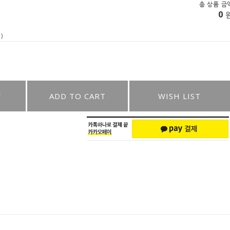
총 상품 금
0
)
W
ADD TO CART
WISH LIST