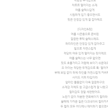
적당한 무게감으로
차르르 떨어지는 소재.
여름 슬랙스답게
시원하게 입기 좋으면서도
핏은 안정감 있게 잘 잡아줘요
[디자인&핏]
여름 시즌용으로 준비된
깔끔한 투턱 슬랙스예요.
허리라인은 안정감 있게 잡아주고
밑으로 자연스럽게
적당히 여유 있게 떨어지는 핏이에요
여름 슬랙스는 너무 얇으면
핏도 흐물거리고 저렴해 보이기 쉬운데
요 아이는 적당한 두께감으로 툭- 떨어
부해 보임 없이 하체 라인을 자연스럽게 커버
사이드 지퍼 타입이라
앞라인 들뜸없이 더욱 깔끔하구요
소재감 자체도 참 고급스럽게 잘 나왔고
컬러감도 정말 세련됐어요.
노란기 없이 차분한 연회베이지 컬러와
블랙에 가까운 짙은 다크네이비 컬러까
두 컬러 모두 어디에나 매치하기 좋으면