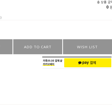
총 상품 금
0
)
W
ADD TO CART
WISH LIST