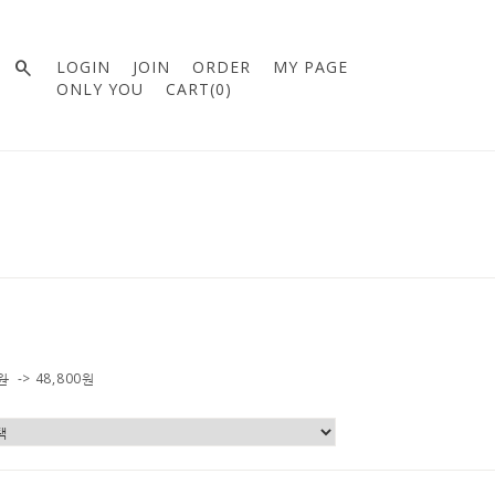

LOGIN
JOIN
ORDER
MY PAGE
ONLY YOU
CART(
0
)
0원
->
48,800
원