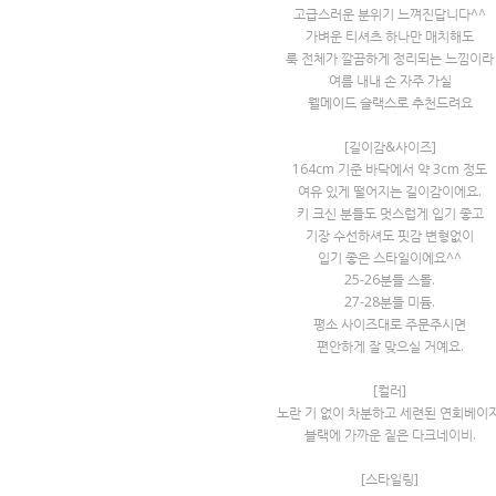
고급스러운 분위기 느껴진답니다^^
가벼운 티셔츠 하나만 매치해도
룩 전체가 깔끔하게 정리되는 느낌이라
여름 내내 손 자주 가실
웰메이드 슬랙스로 추천드려요
[길이감&사이즈]
164cm 기준 바닥에서 약 3cm 정도
여유 있게 떨어지는 길이감이에요.
키 크신 분들도 멋스럽게 입기 좋고
기장 수선하셔도 핏감 변형없이
입기 좋은 스타일이에요^^
25-26분들 스몰.
27-28분들 미듐.
평소 사이즈대로 주문주시면
편안하게 잘 맞으실 거예요.
[컬러]
노란 기 없이 차분하고 세련된 연회베이지
블랙에 가까운 짙은 다크네이비.
[스타일링]