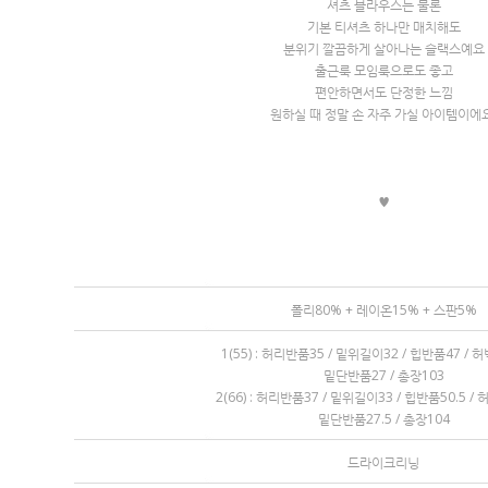
셔츠 블라우스는 물론
기본 티셔츠 하나만 매치해도
분위기 깔끔하게 살아나는 슬랙스예요
출근룩 모임룩으로도 좋고
편안하면서도 단정한 느낌
원하실 때 정말 손 자주 가실 아이템이에요
♥
폴리80% + 레이온15% + 스판5%
1(55) : 허리반품35 / 밑위길이32 / 힙반품47 /
밑단반품27 / 총장103
2(66) : 허리반품37 / 밑위길이33 / 힙반품50.5 
밑단반품27.5 / 총장104
드라이크리닝