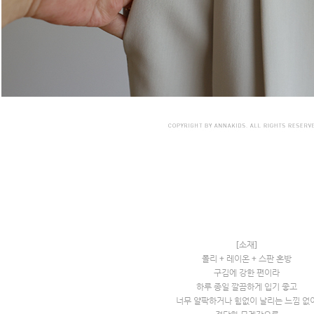
[소재]
폴리 + 레이온 + 스판 혼방
구김에 강한 편이라
하루 종일 깔끔하게 입기 좋고
너무 얄팍하거나 힘없이 날리는 느낌 없