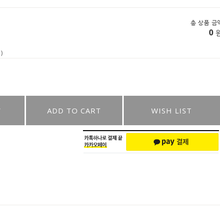
총 상품 금
0
)
W
ADD TO CART
WISH LIST