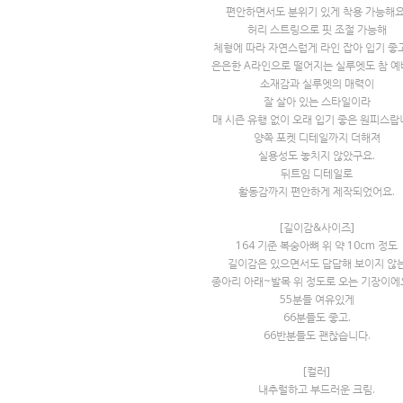
편안하면서도 분위기 있게 착용 가능해요
허리 스트링으로 핏 조절 가능해
체형에 따라 자연스럽게 라인 잡아 입기 좋
은은한 A라인으로 떨어지는 실루엣도 참 예
소재감과 실루엣의 매력이
잘 살아 있는 스타일이라
매 시즌 유행 없이 오래 입기 좋은 원피스랍
양쪽 포켓 디테일까지 더해져
실용성도 놓치지 않았구요.
뒤트임 디테일로
활동감까지 편안하게 제작되었어요.
[길이감&사이즈]
164 기준 복숭아뼈 위 약 10cm 정도
길이감은 있으면서도 답답해 보이지 않
종아리 아래~발목 위 정도로 오는 기장이에
55분들 여유있게
66분들도 좋고.
66반분들도 괜찮습니다.
[컬러]
내추럴하고 부드러운 크림.