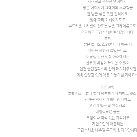
세련되고 은은한 연베이지.
밝은 베이지에 그레이와 소라빛을
한 방울 섞은 듯한 컬러예요.
빛에 따라 회베이지로도
부드러운 소라빛이 감도는 밝은 그레이톤으로
오묘하고 고급스러운 컬러감입니다.
블랙.
밝은 컬러도 스킨톤 이너 착용 시
비침은 심하지 않았는데요.
여름철 강한 햇빛 아래에서는
실루엣 비침이 느껴질 수 있어
인견 슬립원피스와 함께 매치해주시면
더욱 안정감 있게 착용 가능하실 거예요^
[스타일링]
플랫슈즈나 뮬과 함께 담백하게 매치해도 멋스
가벼운 액세서리 하나만 더해도
분위기 있는 룩 완성돼요.
데일리룩은 물론
모임이나 격식 있는 자리에도
자연스럽게 어울리는
고급스러운 내추럴 무드의 원피스랍니다