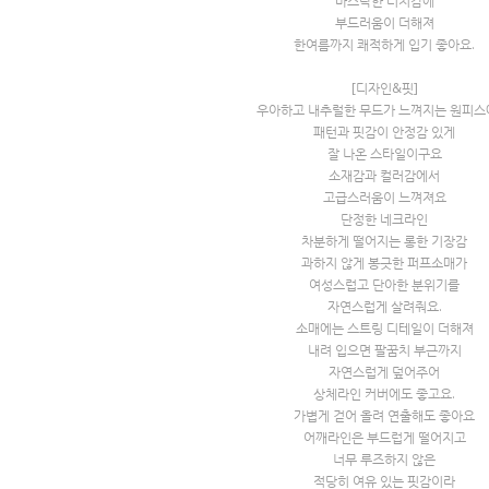
바스락한 터치감에
부드러움이 더해져
한여름까지 쾌적하게 입기 좋아요.
[디자인&핏]
우아하고 내추럴한 무드가 느껴지는 원피스
패턴과 핏감이 안정감 있게
잘 나온 스타일이구요
소재감과 컬러감에서
고급스러움이 느껴져요
단정한 네크라인
차분하게 떨어지는 롱한 기장감
과하지 않게 봉긋한 퍼프소매가
여성스럽고 단아한 분위기를
자연스럽게 살려줘요.
소매에는 스트링 디테일이 더해져
내려 입으면 팔꿈치 부근까지
자연스럽게 덮어주어
상체라인 커버에도 좋고요.
가볍게 걷어 올려 연출해도 좋아요
어깨라인은 부드럽게 떨어지고
너무 루즈하지 않은
적당히 여유 있는 핏감이라