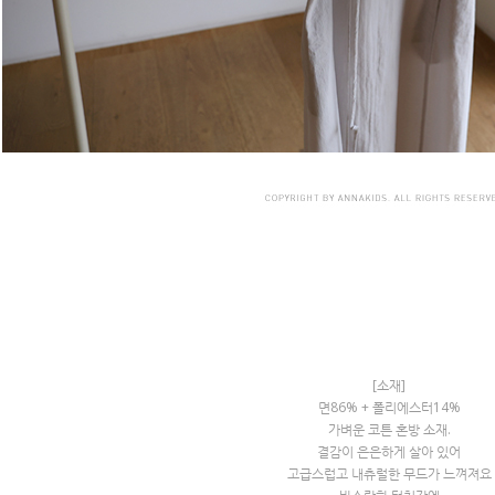
[소재]
면86% + 폴리에스터14%
가벼운 코튼 혼방 소재.
결감이 은은하게 살아 있어
고급스럽고 내츄럴한 무드가 느껴져요