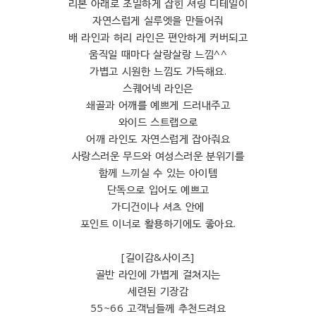
리본 아래로 조밀하게 잡힌 셔링 디테일이
자연스럽게 실루엣을 만들어줘
배 라인과 허리 라인은 편안하게 커버되고
움직일 때마다 살랑살랑 느낌^^
가볍고 시원한 느낌도 가득해요.
스퀘어넥 라인은
쇄골과 어깨를 예쁘게 드러내주고
와이드 스트랩으로
어깨 라인도 자연스럽게 잡아줘요
사랑스러운 무드와 여성스러운 분위기를
함께 느끼실 수 있는 아이템
단독으로 입어도 예쁘고
가디건이나 셔츠 안에
포인트 이너로 활용하기에도 좋아요.
[길이감&사이즈]
골반 라인에 가볍게 걸쳐지는
세련된 기장감
55~66 고객님들께 추천드려요