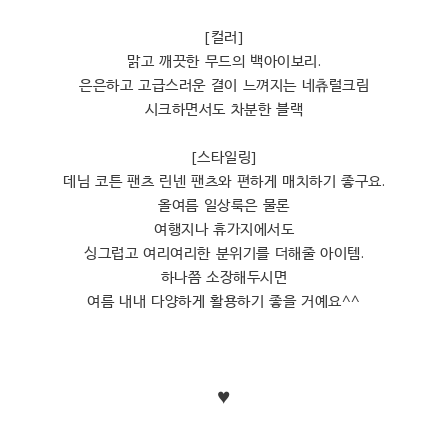
[컬러]
맑고 깨끗한 무드의 백아이보리.
은은하고 고급스러운 결이 느껴지는 네츄럴크림
시크하면서도 차분한 블랙
[스타일링]
데님 코튼 팬츠 린넨 팬츠와 편하게 매치하기 좋구요.
올여름 일상룩은 물론
여행지나 휴가지에서도
싱그럽고 여리여리한 분위기를 더해줄 아이템.
하나쯤 소장해두시면
여름 내내 다양하게 활용하기 좋을 거예요^^
♥