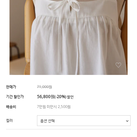
판매가
71,000원
56,800
원
20%
기간 할인가
(-
) 할인
배송비
7만원 미만시 2,500원
컬러