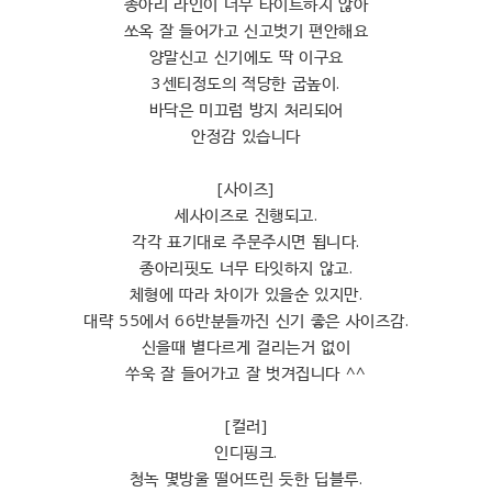
종아리 라인이 너무 타이트하지 않아
쏘옥 잘 들어가고 신고벗기 편안해요
양말신고 신기에도 딱 이구요
3센티정도의 적당한 굽높이.
바닥은 미끄럼 방지 처리되어
안정감 있습니다
[사이즈]
세사이즈로 진행되고.
각각 표기대로 주문주시면 됩니다.
종아리핏도 너무 타잇하지 않고.
체형에 따라 차이가 있을순 있지만.
대략 55에서 66반분들까진 신기 좋은 사이즈감.
신을때 별다르게 걸리는거 없이
쑤욱 잘 들어가고 잘 벗겨집니다 ^^
[컬러]
인디핑크.
청녹 몇방울 떨어뜨린 듯한 딥블루.