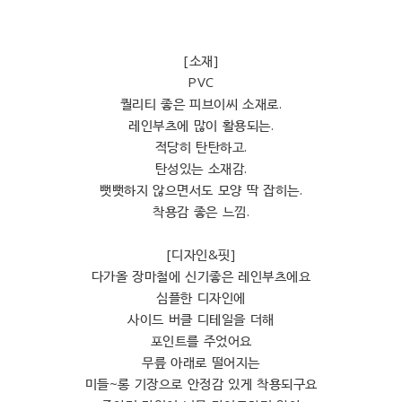
[소재]
PVC
퀄리티 좋은 피브이씨 소재로.
레인부츠에 많이 활용되는.
적당히 탄탄하고.
탄성있는 소재감.
뻣뻣하지 않으면서도 모양 딱 잡히는.
착용감 좋은 느낌.
[디자인&핏]
다가올 장마철에 신기좋은 레인부츠에요
심플한 디자인에
사이드 버클 디테일을 더해
포인트를 주었어요
무릎 아래로 떨어지는
미들~롱 기장으로 안정감 있게 착용되구요