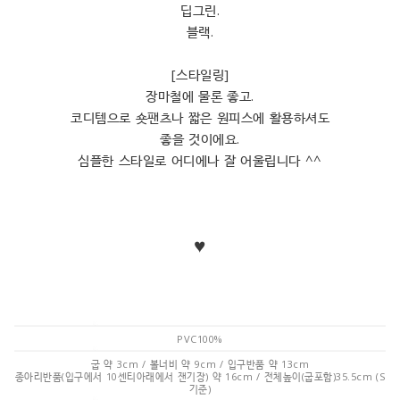
딥그린.
블랙.
[스타일링]
장마철에 물론 좋고.
코디템으로 숏팬츠나 짧은 원피스에 활용하셔도
좋을 것이에요.
심플한 스타일로 어디에나 잘 어울립니다 ^^
♥
PVC100%
굽 약 3cm / 볼너비 약 9cm / 입구반품 약 13cm
종아리반품(입구에서 10센티아래에서 잰기장) 약 16cm / 전체높이(굽포함)35.5cm (S
기준)