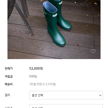
52,000
원
판매가
적립금
500원
배송비
7만원 미만시 2,500원
컬러