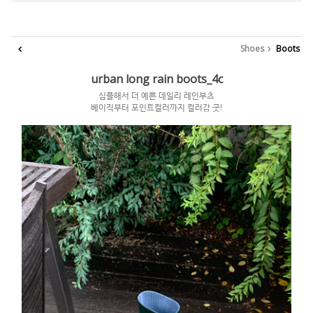
Shoes
Boots
urban long rain boots_4c
심플해서 더 예쁜 데일리 레인부츠
베이직부터 포인트컬러까지 컬러감 굿!