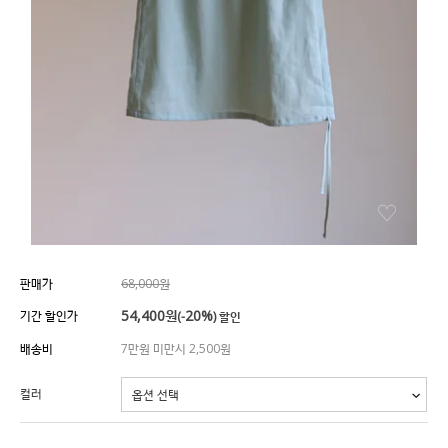
판매가
68,000원
54,400
원
20%
기간 할인가
(-
) 할인
배송비
7만원 미만시 2,500원
컬러