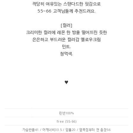
적당히 여유있는 스탠다드한 핏감으로
55~66 고객님들께 추천드려요.
[컬러]
크리미한 컬러에 레몬 한 방울 떨어뜨린 듯한
은은하고 부드러운 컬러감 옐로우크림
민트.
청먹색.
♥
린넨100%
free (55-66)
가슴반품41 / 어깨너비33.5 / 암홀20 / 옆목점부터 잰 총장56