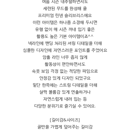
여름 시즌 내추럴하면서도
세련된 무드를 완성해 줄
프리미엄 린넨 슬리브리스에요
이런 아이템은 하나쯤 소장해 두시면
유행 없이 매 시즌 꺼내 입기 좋은
활용도 높은 기본 아이템이죠^^
넥라인에 밴딩 처리된 셔링 디테일을 더해
심플한 디자인에 자연스러운 포인트를 주었어요
암홀 라인 너무 좁지 않게
활동성이 편안하면서도
속옷 보임 걱정 없는 적당한 파임으로
안정감 있게 디자인 되었구요
밑단 한쪽에는 스트링 디테일을 더해
살짝 볼륨감 있게 연출하거나
자연스럽게 내려 입는 등
다양한 분위기로 즐기실 수 있어요.
[길이감&사이즈]
골반을 가볍게 덮어주는 길이감