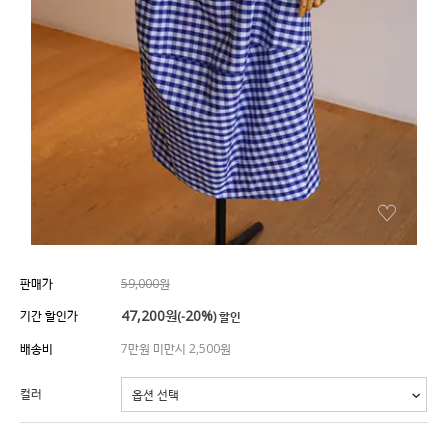
판매가
59,000원
47,200
원
20%
기간 할인가
(-
) 할인
배송비
7만원 미만시 2,500원
컬러