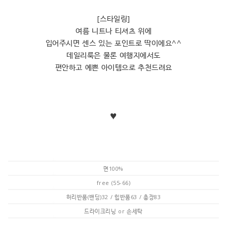
[스타일링]
여름 니트나 티셔츠 위에
입어주시면 센스 있는 포인트로 딱이에요^^
데일리룩은 물론 여행지에서도
편안하고 예쁜 아이템으로 추천드려요
♥
면100%
free (55-66)
허리반품(밴딩)32 / 힙반품63 / 총장83
드라이크리닝 or 손세탁