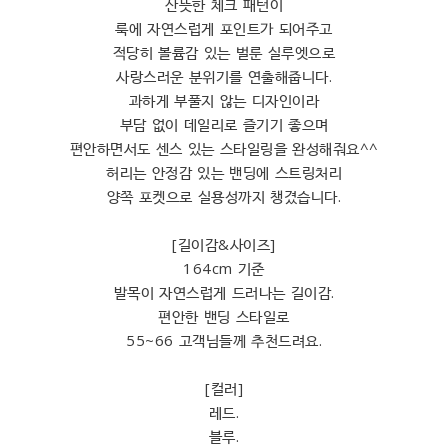
산뜻한 체크 패턴이
룩에 자연스럽게 포인트가 되어주고
적당히 볼륨감 있는 벌룬 실루엣으로
사랑스러운 분위기를 연출해줍니다.
과하게 부풀지 않는 디자인이라
부담 없이 데일리로 즐기기 좋으며
편안하면서도 센스 있는 스타일링을 완성해줘요^^
허리는 안정감 있는 밴딩에 스트링처리
양쪽 포켓으로 실용성까지 챙겼습니다.
[길이감&사이즈]
164cm 기준
발목이 자연스럽게 드러나는 길이감.
편안한 밴딩 스타일로
55~66 고객님들께 추천드려요.
[컬러]
레드.
블루.