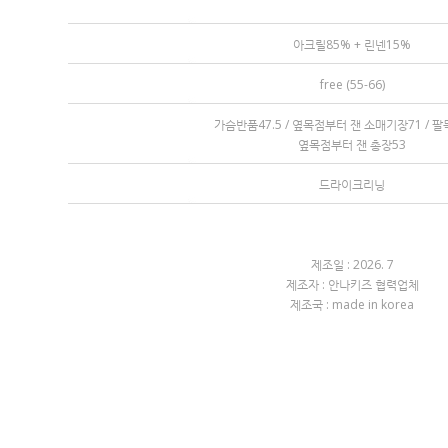
아크릴85% + 린넨15%
free (55-66)
가슴반품47.5 / 옆목점부터 잰 소매기장71 / 
옆목점부터 잰 총장53
드라이크리닝
제조일 : 2026. 7
제조자 : 안나키즈 협력업체
제조국 : made in korea