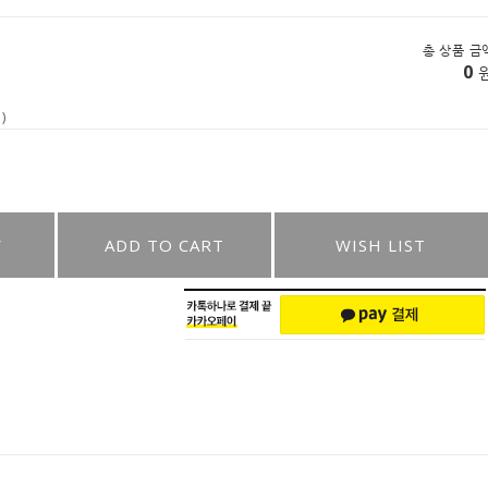
총 상품 금
0
)
W
ADD TO CART
WISH LIST