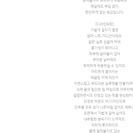
한여름까지 쾌적하게 착용되며
맨살에도 부담 없이
편안하게 닿는 촉감입니다.
[디자인&핏]
가볍게 걸치기 좋은
썸머 니트 가디건이에요.
얇은 실로 성글게 짜여
통기성이 뛰어나고
피부에 달라붙지 않아
무더운 날씨에도
쾌적하게 착용하실 수 있어요.
여리하게 떨어지는
레글런 어깨 라인이
자연스럽고 부드러운 실루엣을 만들어주
소매 끝과 밑단은 립 짜임으로 마무리해
깔끔하면서도 안정감 있는 핏을 완성했어
단정한 라운드 넥 디자인으로
단추를 모두 잠가 니트처럼 입어도 예쁘
오픈해서 가볍게 걸쳐 입어도
내추럴한 분위기가 느껴져요.
과하게 루즈하지도
몸에 달라붙지도 않는