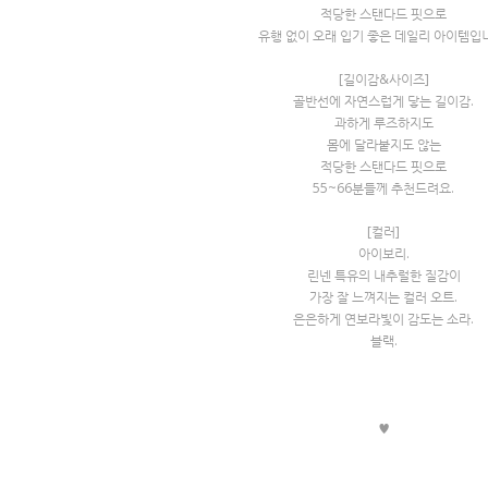
적당한 스탠다드 핏으로
유행 없이 오래 입기 좋은 데일리 아이템입
[길이감&사이즈]
골반선에 자연스럽게 닿는 길이감.
과하게 루즈하지도
몸에 달라붙지도 않는
적당한 스탠다드 핏으로
55~66분들께 추천드려요.
[컬러]
아이보리.
린넨 특유의 내추럴한 질감이
가장 잘 느껴지는 컬러 오트.
은은하게 연보라빛이 감도는 소라.
블랙.
♥