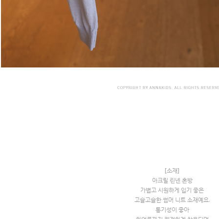
[소재]
아크릴 린넨 혼방
가볍고 시원하게 입기 좋은
고슬고슬한 썸머 니트 소재예요.
통기성이 좋아