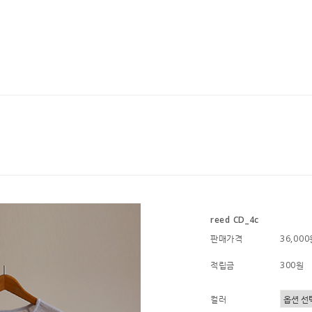
reed CD_4c
판매가격
36,00
적립금
300원
컬러