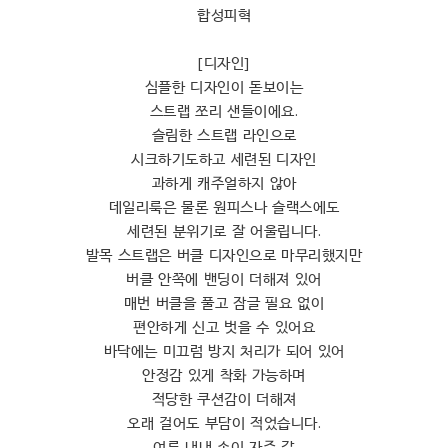
합성피혁
[디자인]
심플한 디자인이 돋보이는
스트랩 쪼리 샌들이에요.
슬림한 스트랩 라인으로
시크하기도하고 세련된 디자인
과하게 캐주얼하지 않아
데일리룩은 물론 원피스나 슬랙스에도
세련된 분위기로 잘 어울립니다.
발목 스트랩은 버클 디자인으로 마무리했지만
버클 안쪽에 밴딩이 더해져 있어
매번 버클을 풀고 잠글 필요 없이
편안하게 신고 벗을 수 있어요
바닥에는 미끄럼 방지 처리가 되어 있어
안정감 있게 착화 가능하며
적당한 쿠션감이 더해져
오래 걸어도 부담이 적었습니다.
여름 내내 손이 자주 갈