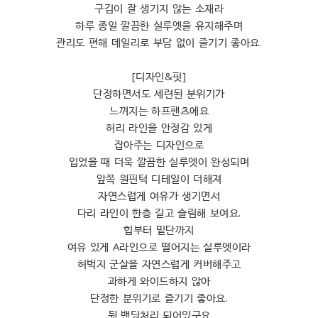
구김이 잘 생기지 않는 소재라
하루 종일 깔끔한 실루엣을 유지해주며
관리도 편해 데일리로 부담 없이 즐기기 좋아요.
[디자인&핏]
단정하면서도 세련된 분위기가
느껴지는 하프팬츠에요
허리 라인을 안정감 있게
잡아주는 디자인으로
입었을 때 더욱 깔끔한 실루엣이 완성되며
앞쪽 원핀턱 디테일이 더해져
자연스럽게 여유가 생기면서
다리 라인이 한층 길고 슬림해 보여요.
힙부터 밑단까지
여유 있게 A라인으로 떨어지는 실루엣이라
허벅지 군살을 자연스럽게 커버해주고
과하게 와이드하지 않아
단정한 분위기로 즐기기 좋아요.
뒷 밴딩처리 되어있구요