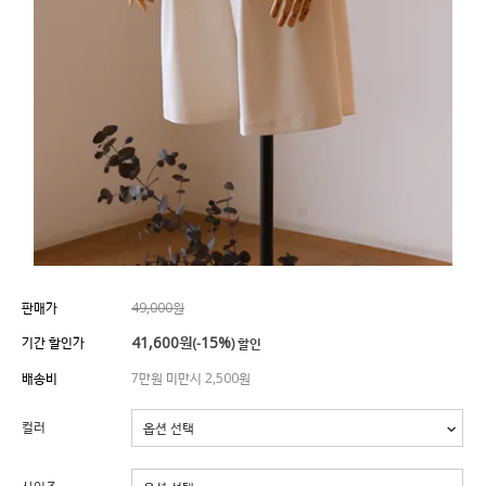
판매가
49,000원
41,600
원
15%
기간 할인가
(-
) 할인
배송비
7만원 미만시 2,500원
컬러