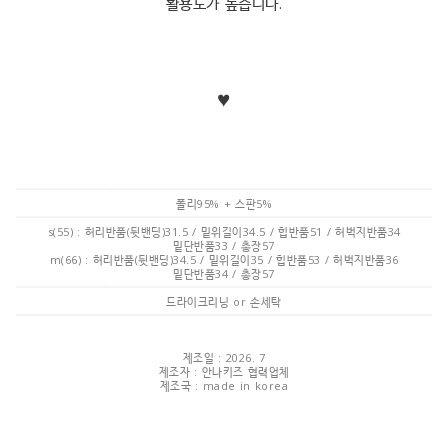
활용도가 높습니다.
♥
폴리95% + 스판5%
s(55) : 허리반품(뒷밴딩)31.5 / 밑위길이34.5 / 힙반품51 / 허벅지반품34
밑단반품33 / 총장57
m(66) : 허리반품(뒷밴딩)34.5 / 밑위길이35 / 힙반품53 / 허벅지반품36
밑단반품34 / 총장57
드라이크리닝 or 손세탁
제조일 : 2026. 7
제조자 : 안나키즈 협력업체
제조국 : made in korea