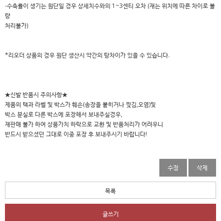
-수축률이 생기는 원단일 경우 상세치수와의 1~3센티 오차 (재는 위치에 따른 차이로 불
량
처리불가)
*리오더 상품의 경우 원단 생산시 약간의 탕차이가 있을 수 있습니다.
★신발 반품시 주의사항★
제품의 택과 라벨 및 박스가 훼손(송장을 붙히거나 찢김,오염)및
박스 분실로 다른 박스에 포장해서 보내주실경우,
재판매 불가 하여 상품가치 하락으로 교환 및 반품처리가 어려우니
반드시 받으셨던 그대로 이중 포장 후 보내주시기 바랍니다!
수정
삭제
목록
글쓰기