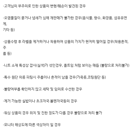
-고객님의 부주의로 인한 상품의 변형/훼손이 발견된 경우
-오염물질이 묻거나 냄새가 심해 재판매가 불가한 경우(음식물, 향수, 화장품, 섬유유연
제,
기타 등)
-상품수령 후 라벨을 제거하거나 착용하여 상품의 가치가 현저히 떨어질 경우(착용흔적,
주
름 등)
-니트 소재 특성상 잡사(실색)가 섞인경우, 올트임 처럼 보이는 매듭 (불량으로 처리불가)
-특수 원단 의류 피팅시 주름이나 흔적이 남을 경우(가죽류,코팅원단 등)
-불량여부를 확인하지 않고 세탁 및 임의로 수선한 경우
-제거 가능한 실밥이나 초크자국.볼펜자국등의 경우
-워싱 상품의 경우 위치 및 진한 정도가 다를 경우 불량으로 처리 불가
-모니터 해상도에 따른 색상차이 일 경우