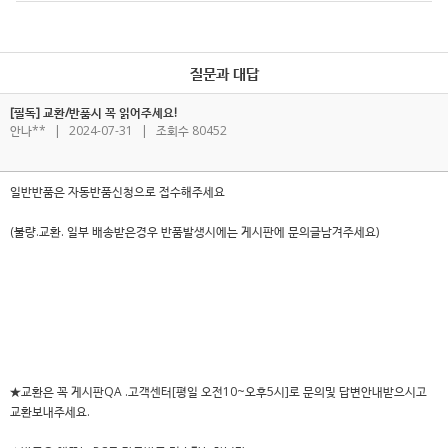
질문과 대답
[필독] 교환/반품시 꼭 읽어주세요!
안나**
|
2024-07-31
|
조회수 80452
일반반품은 자동반품신청으로 접수해주세요
(불량.교환. 일부 배송받은경우 반품발생시에는 게시판에 문의글남겨주세요)
★교환은 꼭 게시판QA .고객센터[평일 오전10~오후5시]로 문의및 답변안내받으시고
교환보내주세요.