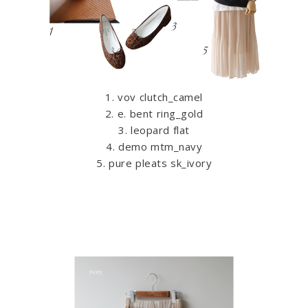
1. vov clutch_camel
2. e. bent ring_gold
3. leopard flat
4. demo mtm_navy
5. pure pleats sk_ivory