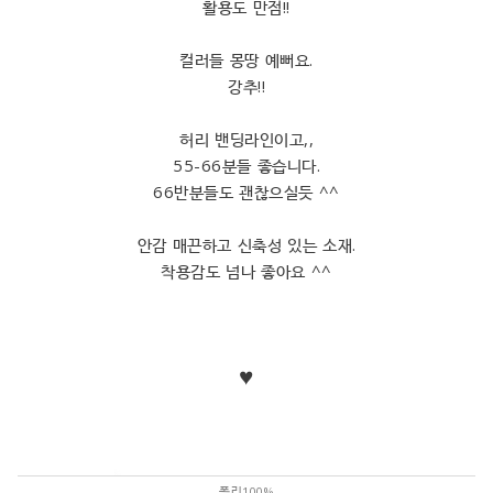
활용도 만점!!
컬러들 몽땅 예뻐요.
강추!!
허리 밴딩라인이고,,
55-66분들 좋습니다.
66반분들도 괜찮으실듯 ^^
안감 매끈하고 신축성 있는 소재.
착용감도 넘나 좋아요 ^^
♥
폴리100%