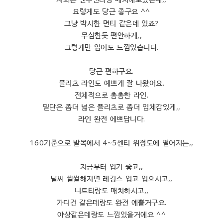
요렇게도 당근 좋구요 ^^
그냥 박시한 면티 같은데 있죠?
무심한듯 편안하게,,
그렇게만 입어도 느낌있습니다.
당근 편하구요.
플리츠 라인도 예쁘게 잘 나왔어요.
전체적으로 촘촘한 라인.
밑단은 좀더 넓은 플리츠로 좀더 입체감있게,,
라인 완전 에쁘답니다.
160기준으로 발목에서 4~5센티 위정도에 떨어지는,,
지금부터 입기 좋고,,
날씨 쌀쌀해지면 레깅스 입고 입으시고,,
니트티랑도 매치하시고,,
가디건 같은데랑도 완전 예쁠거구요.
야상같은데랑도 느낌있을거에요 ^^