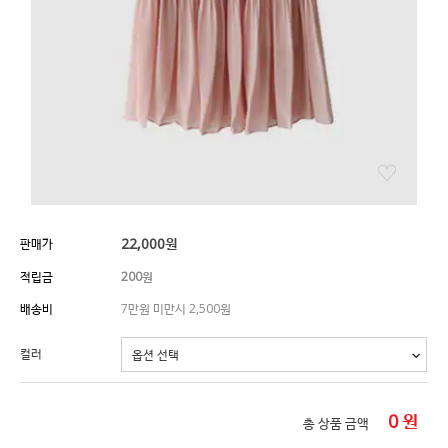
22,000
원
판매가
적립금
200원
배송비
7만원 미만시 2,500원
컬러
0
원
총 상품 금액