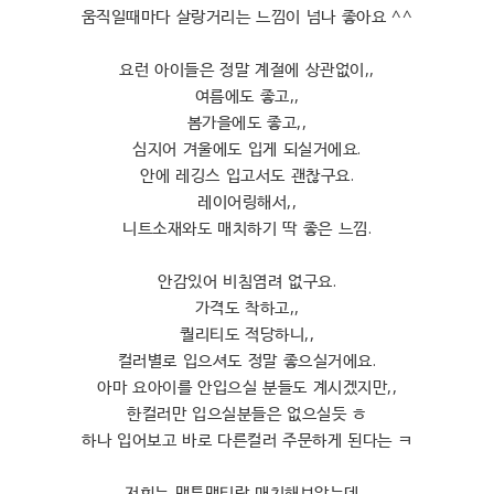
움직일때마다 살랑거리는 느낌이 넘나 좋아요 ^^
요런 아이들은 정말 계절에 상관없이,,
여름에도 좋고,,
봄가을에도 좋고,,
심지어 겨울에도 입게 되실거에요.
안에 레깅스 입고서도 괜찮구요.
레이어링해서,,
니트소재와도 매치하기 딱 좋은 느낌.
안감있어 비침염려 없구요.
가격도 착하고,,
퀄리티도 적당하니,,
컬러별로 입으셔도 정말 좋으실거에요.
아마 요아이를 안입으실 분들도 계시겠지만,,
한컬러만 입으실분들은 없으실듯 ㅎ
하나 입어보고 바로 다른컬러 주문하게 된다는 ㅋ
저희는 맨투맨티랑 매치해보았는데,,