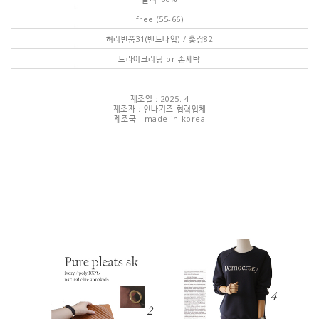
free (55-66)
허리반품31(밴드타입) / 총장82
드라이크리닝 or 손세탁
제조일 : 2025. 4
제조자 : 안나키즈 협력업체
제조국 : made in korea