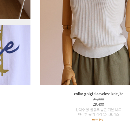
collar golgi sleeveless knit_3c
31,000
29,400
강력추천! 활용도 높은 기본 니트
여리한 핏의 카라 슬리브리스