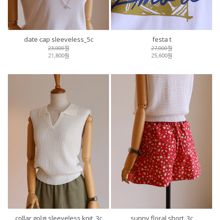
date cap sleeveless_5c
festa t
23,000원
27,000원
21,800원
25,600원
collar golgi sleeveless knit_3c
sunny floral short_3c