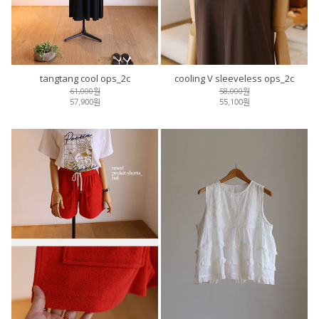
tangtang cool ops_2c
cooling V sleeveless ops_2c
61,000원
58,000원
57,900원
55,100원