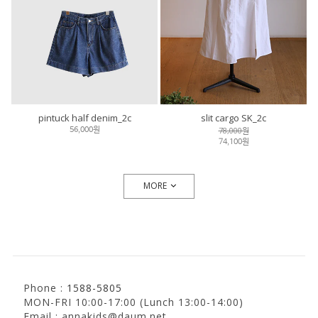
pintuck half denim_2c
slit cargo SK_2c
78,000원
56,000원
74,100원
MORE
Phone :
1588-5805
MON-FRI 10:00-17:00 (Lunch 13:00-14:00)
Email : annakids@daum.net