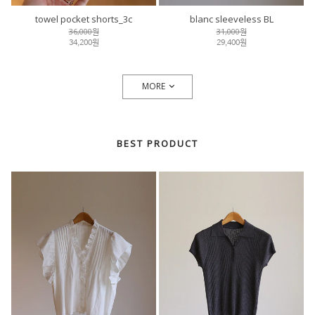
towel pocket shorts_3c
blanc sleeveless BL
36,000원
31,000원
34,200원
29,400원
MORE
BEST PRODUCT