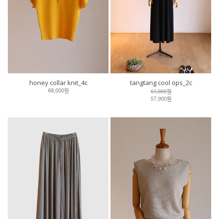
honey collar knit_4c
tangtang cool ops_2c
61,000원
68,000원
57,900원