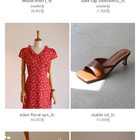
willow linen t_9c
date cap sleeveless_5c
34,000원
23,000원
28,900원
21,800원
eden floral ops_3c
stable sd_3c
94,000원
47,000원