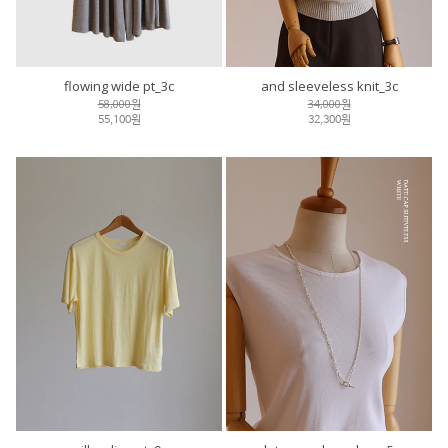
flowing wide pt_3c
and sleeveless knit_3c
58,000원
34,000원
55,100원
32,300원