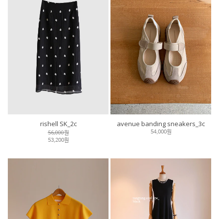
rishell SK_2c
avenue banding sneakers_3c
56,000원
54,000원
53,200원