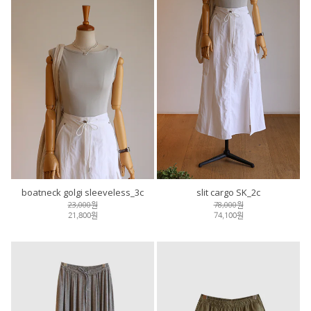
boatneck golgi sleeveless_3c
slit cargo SK_2c
23,000원
78,000원
21,800원
74,100원