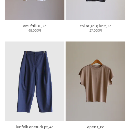
ami frill BL_2c
collar golgi knit_3c
68,000원
27,000원
kinfolk onetuck pt_4c
apen t_6c