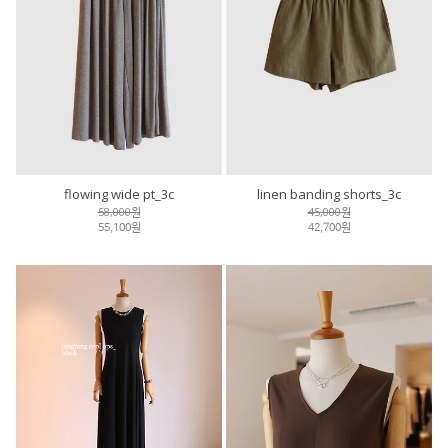
flowing wide pt_3c
linen banding shorts_3c
58,000원
45,000원
55,100원
42,700원