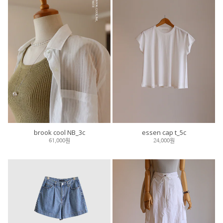
brook cool NB_3c
essen cap t_5c
61,000원
24,000원