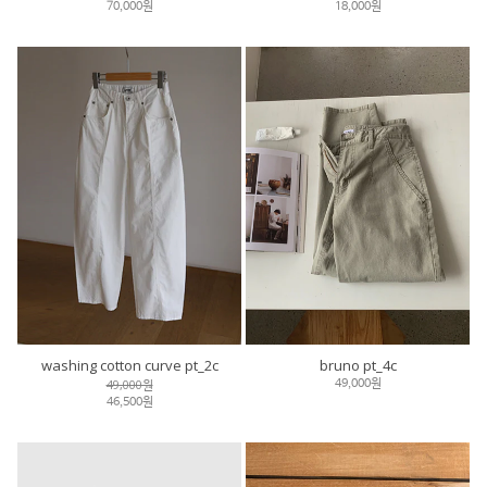
70,000원
18,000원
washing cotton curve pt_2c
bruno pt_4c
49,000원
49,000원
46,500원