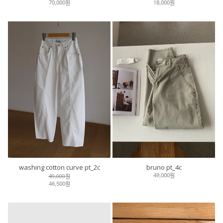
70,000원
18,000원
washing cotton curve pt_2c
bruno pt_4c
49,000원
49,000원
46,500원