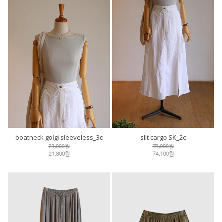
boatneck golgi sleeveless_3c
slit cargo SK_2c
23,000원
78,000원
21,800원
74,100원