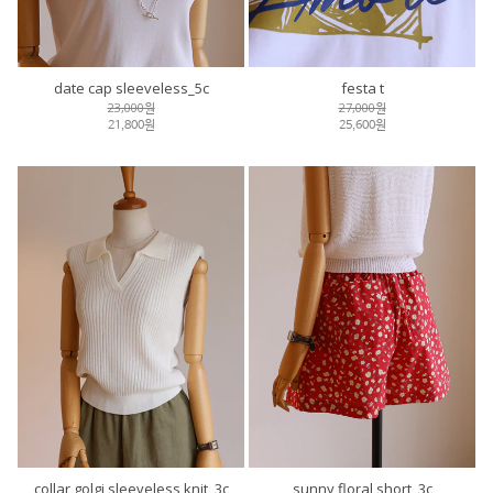
date cap sleeveless_5c
festa t
23,000원
27,000원
21,800원
25,600원
collar golgi sleeveless knit_3c
sunny floral short_3c