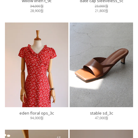
willow linen t_9c
date cap sleeveless_5c
34,000원
23,000원
28,900원
21,800원
eden floral ops_3c
stable sd_3c
94,000원
47,000원