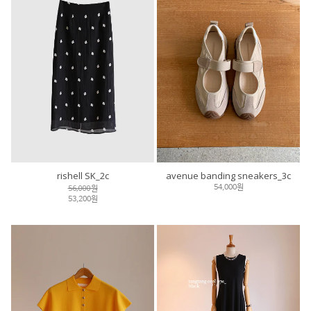
rishell SK_2c
avenue banding sneakers_3c
56,000원
54,000원
53,200원