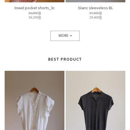
towel pocket shorts_3c
blanc sleeveless BL
36,000원
31,000원
34,200원
29,400원
MORE
BEST PRODUCT