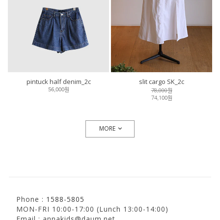
pintuck half denim_2c
slit cargo SK_2c
78,000원
56,000원
74,100원
MORE
Phone :
1588-5805
MON-FRI 10:00-17:00 (Lunch 13:00-14:00)
Email : annakids@daum.net