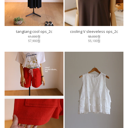
tangtang cool ops_2c
cooling V sleeveless ops_2c
61,000원
58,000원
57,900원
55,100원