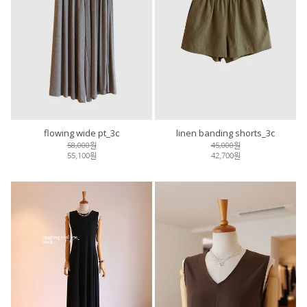
flowing wide pt_3c
linen banding shorts_3c
58,000원
45,000원
55,100원
42,700원