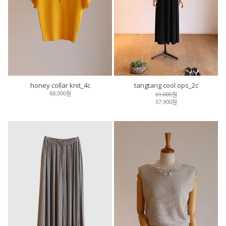
honey collar knit_4c
tangtang cool ops_2c
61,000원
68,000원
57,900원