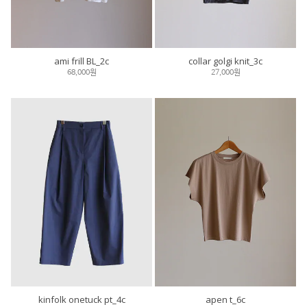
ami frill BL_2c
collar golgi knit_3c
68,000원
27,000원
kinfolk onetuck pt_4c
apen t_6c