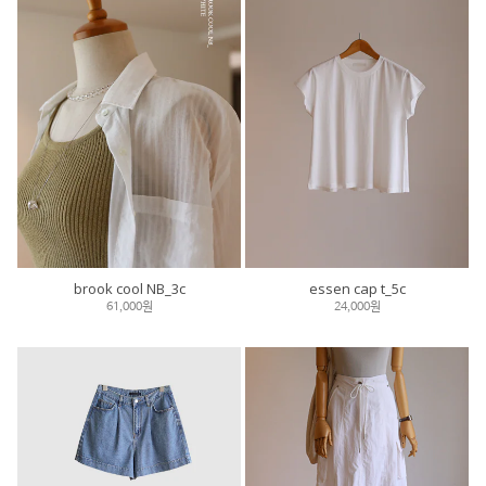
brook cool NB_3c
essen cap t_5c
61,000원
24,000원