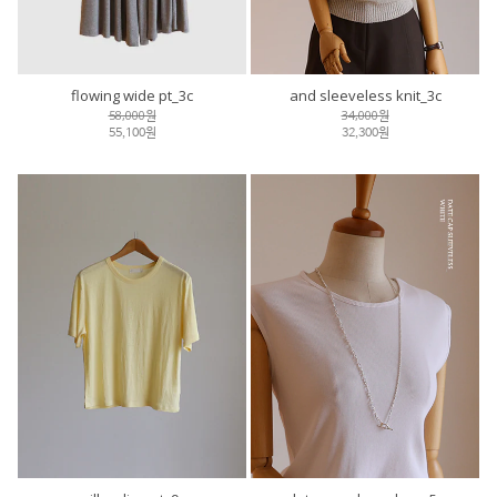
flowing wide pt_3c
and sleeveless knit_3c
58,000원
34,000원
55,100원
32,300원