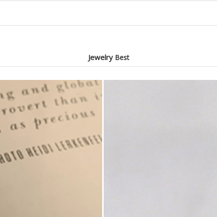
Jewelry
Best