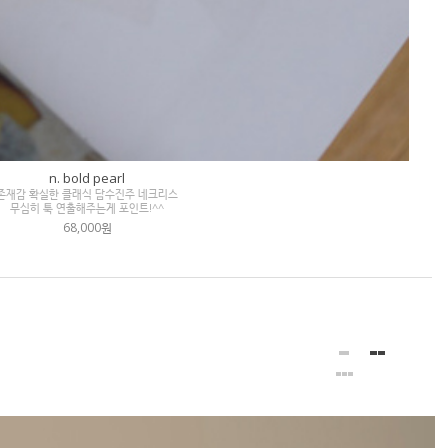
n. bold pearl
존재감 확실한 클래식 담수진주 네크리스
무심히 툭 연출해주는게 포인트!^^
68,000원