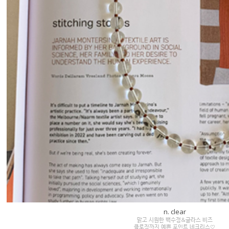
n. clear
맑고 시원한 백수정&글라스 비즈
클로징까지 예쁜 포인트 네크리스♡