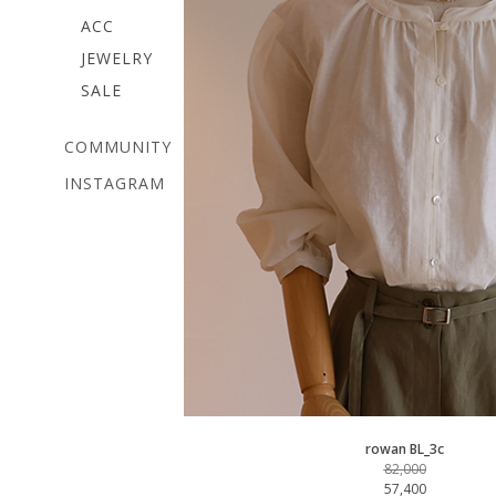
ACC
JEWELRY
SALE
COMMUNITY
INSTAGRAM
rowan BL_3c
82,000
57,400