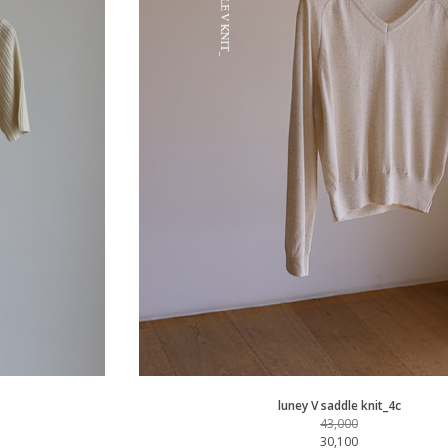
luney V saddle knit_4c
43,000
30,100