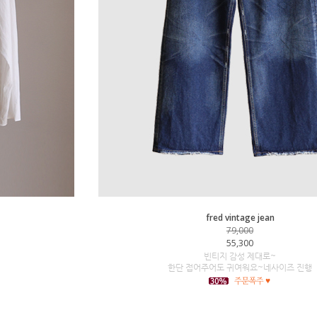
fred vintage jean
79,000
55,300
빈티지 감성 제대로~
한단 접어주어도 귀여워요~네사이즈 진행