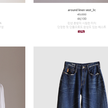
around linen vest_3c
49,000
44,100
%
린넨 혼방의 시원한 터치
구성
단정한 핏 단품으로도 완성도 있는 베스트