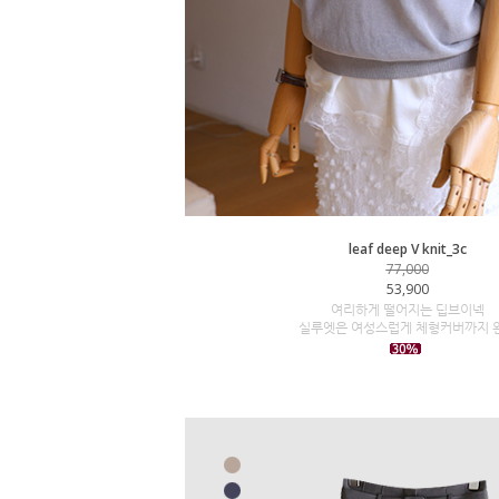
leaf deep V knit_3c
77,000
53,900
여리하게 떨어지는 딥브이넥
실루엣은 여성스럽게 체형커버까지 