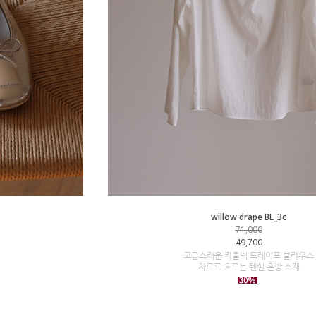
willow drape BL_3c
71,000
49,700
고급스러운 카울넥 드레이프 블라우스
차르르 흐르는 텐셀 혼방 소재