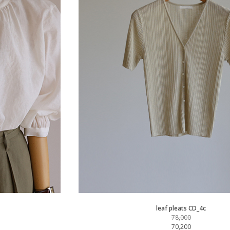
leaf pleats CD_4c
78,000
70,200