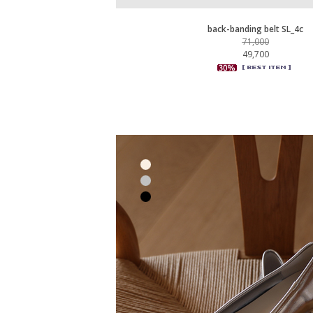
back-banding belt SL_4c
71,000
49,700