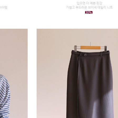
입으면 더 예쁜 핏감
아이템
가볍고 부드러운 브이넥 데일리 니트