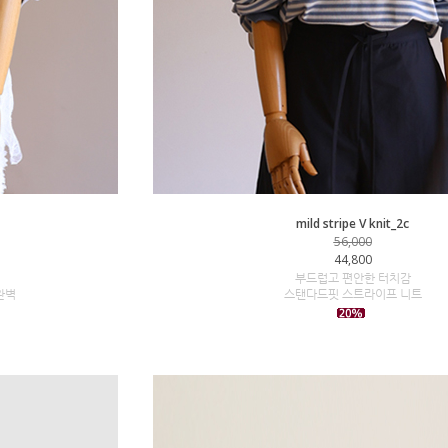
mild stripe V knit_2c
56,000
44,800
부드럽고 편안한 터치감
완벽
스탠다드핏 스트라이프 니트